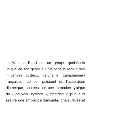
Le Winston Band est un groupe québécois
unique en son genre qui fusionne le rock à des
influences zydeco, cajuns et canadiennes-
françaises. Le son puissant de l’accordéon
diatonique, soutenu par une formation typique
du « nouveau zydeco », électrise le public et
assure une ambiance dansante, chaleureuse et
festive. Récipiendaire du prix de l’album
Monde de l’année aux GAMIQ 2022 pour
“Enwèye à Lafayette”, Le Winston Band
présente son nouvel album “Winston Express”,