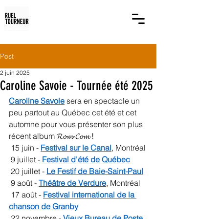
Post
2 juin 2025
Caroline Savoie - Tournée été 2025
Caroline Savoie
 sera en spectacle un 
peu partout au Québec cet été et cet 
automne pour vous présenter son plus 
récent album 𝓡𝓸𝓶-𝓒𝓸𝓶 !
 15 juin - 
Festival sur le Canal
, Montréal
 9 juillet - 
Festival d'été de Québec
 20 juillet - 
Le Festif de Baie-Saint-Paul
 9 août - 
Théâtre de Verdure
, Montréal
 17 août - 
Festival international de la 
chanson de Granby
 22 novembre - 
Vieux Bureau de Poste
, 