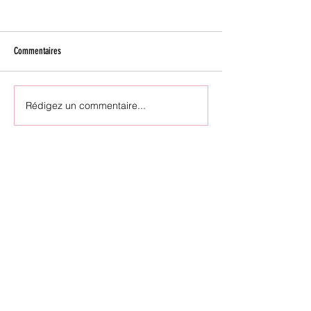
Commentaires
Julie Aubé en tournée !
Fulu Miziki en tournée
Rédigez un commentaire...