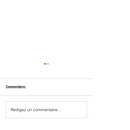
Commentaires
Julie Aubé en tournée !
Fulu Miziki en tournée
Rédigez un commentaire...