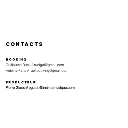
Contacts
Booking
Guillaume Ruel //
ruelgui@gmail.com
Antoine Fallu //
ruel.booking@gmail.com
Producteur
Pierre Gladu //
pgladu@instinctmusique.com