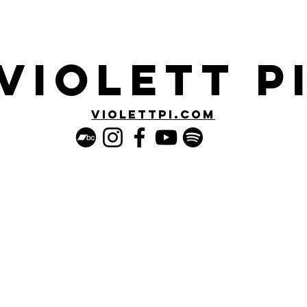
Infolettre
Espace Pro
VioleTT P
violettpi.com